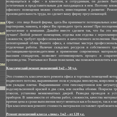
возвращаться в офис - и клиентам, и сотрудникам, он должен бы
эстетичным и представительным для находящихся в нем. Поэтому влож
офисного помещения можно считать инвестициями в развитие. Ремон
производительность труда, но сделает вашу фирму преуспевающей.
Офис - это лицо Вашей фирмы, здесь Вы принимаете потенциальных клие
инов
партнерами, наконец, в офисе Вы проводите треть жизни! При посещени
впечатление о компании. Давайте вместе сделаем так, что бы это вп
джей
лучшее! Любой ремонт помещения, отделка или отделка с перепланиро
сложности, требует профессионального и качественного исполнения. На
неповторимый облик Вашего офиса, а опытные мастера профессиональ
отделочные работы. Наличие складских ресурсов и собственного тра
поставщиками-производителями и применение современных материал
высоким стандартам, позволяет оптимизировать процесс и сократи
производства. Учитывая все Ваши пожелания, мы поможем воплотить в ж
емы
Классический ремонт помещений 1м2 – 50 у.е.
Это стоимость классического ремонта офиса и торговых помещений котор
подвесного потолка, выравнивание пола и укладка линолиума, ковролина 
или укладка плитки. Выравнивание стен гипсокартонном или штукатур
водоэмульсионной краской в два слоя, или оклейка обоями. Покраска т
откосов, установка межкомнатных дверей. Разводка проводов и уст
приборов. В зависимости от объема работ, сложности, качества материа
причин цена и сроки выполнения могут меняться как в большую, так и в 
При классическом ремонте стоимость материалов составляет приблизительн
Ремонт помещений класса «люкс» 1м2 – от 120 у.е.