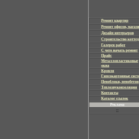
Ремонт квартир
Ремонт офисов, магаз
Дизайн интерьеров
Строительство котте
Галерея работ
С чего начать ремонт
Прайс
Металлопластиковые
окна
Кровля
Гипсокартонные сист
Пеноблоки, пенобетон
Теплозвукоизоляция
Контакты
Каталог ссылок
Реклама
::