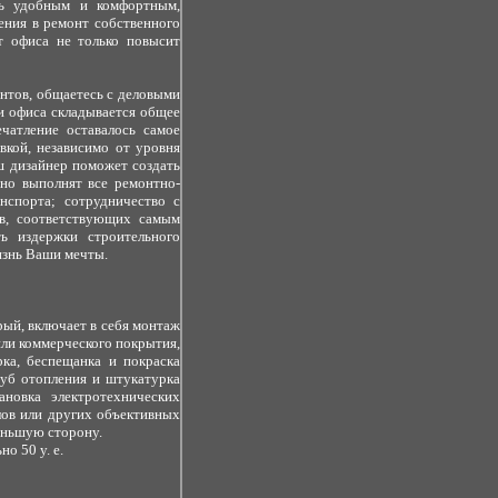
ть удобным и комфортным,
ения в ремонт собственного
т офиса не только повысит
нтов, общаетесь с деловыми
и офиса складывается общее
ечатление оставалось самое
вкой, независимо от уровня
ш дизайнер поможет создать
но выполнят все ремонтно-
нспорта; сотрудничество с
ов, соответствующих самым
ть издержки строительного
изнь Ваши мечты.
ый, включает в себя монтаж
или коммерческого покрытия,
ка, беспещанка и покраска
руб отопления и штукатурка
ановка электротехнических
лов или других объективных
меньшую сторону.
о 50 у. е.