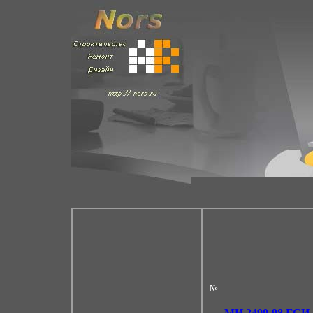
№
МИ 2490-98
ГСИ. 