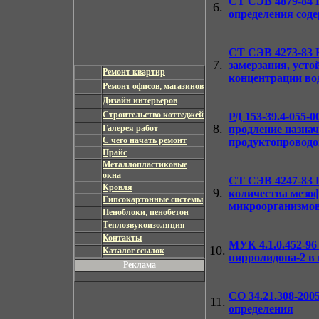
СТ СЭВ 4879-84
П
6.
определения сод
СТ СЭВ 4273-83
К
7.
замерзания, уст
Ремонт квартир
концентрации во
Ремонт офисов, магазинов
Дизайн интерьеров
Строительство коттеджей
РД 153-39.4-055-0
8.
Галерея работ
продление назна
С чего начать ремонт
продуктопроводо
Прайс
Металлопластиковые
окна
СТ СЭВ 4247-83
П
Кровля
9.
количества мезо
Гипсокартонные системы
микроорганизмов
Пеноблоки, пенобетон
Теплозвукоизоляция
Контакты
МУК 4.1.0.452-96
10.
Каталог ссылок
пирролидона-2 в 
Реклама
СО 34.21.308-200
11.
определения