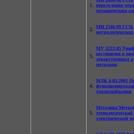
1.
определения моро
механическим ха
МИ 2546-99
ГСИ. 
2.
метрологических
МУ 3222-85
Унифи
пестицидов в про
3.
лекарственных р
методами
МДК 4-03.2001 П
4.
функционировани
теплоснабжения
Методика
Методи
5.
технологической
электрической э