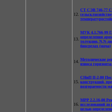
СТ СЭВ 746-77
Ст
12.
сельсклхозяйств
температуростой
МУК 4.1.766-99
Г
определения аро
13.
толуидин, N,N-д
биосредах (моча)
Методические ре
14.
износа горизонт
СНиП II-2-80 Пос
15.
конструкций, пре
возгораемости м
МРР 2.2.16-00
Рек
16.
исследований до 
целью определен