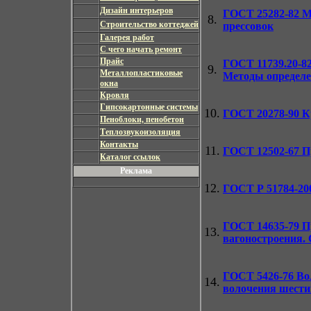
Дизайн интерьеров
ГОСТ 25282-82
Ме
8.
Строительство коттеджей
прессовок
Галерея работ
С чего начать ремонт
Прайс
ГОСТ 11739.20-8
9.
Металлопластиковые
Методы определе
окна
Кровля
Гипсокартонные системы
10.
ГОСТ 20278-90
Кр
Пеноблоки, пенобетон
Теплозвукоизоляция
Контакты
11.
ГОСТ 12502-67
Пр
Каталог ссылок
Реклама
12.
ГОСТ Р 51784-20
ГОСТ 14635-79
Пр
13.
вагоностроения.
ГОСТ 5426-76
Вол
14.
волочения шести