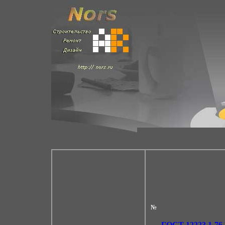
№
ГОСТ 12223.1-76