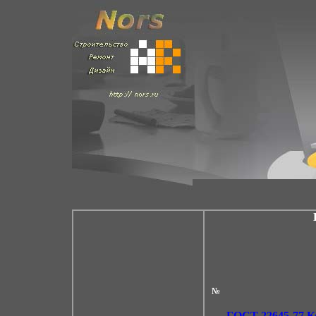
№
ГОСТ 22645-77
Ко